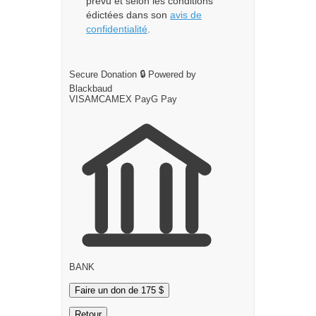
prévu et selon les conditions
édictées dans son
avis de
confidentialité
.
Secure Donation
🔒
Powered by
Blackbaud
VISA
MC
AMEX
Pay
G
Pay
BANK
Faire un don de 175 $
Retour