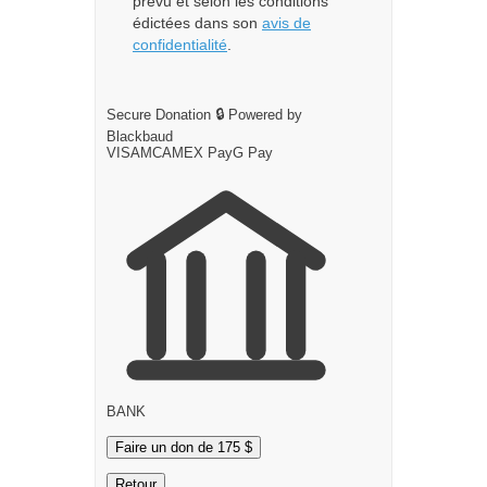
prévu et selon les conditions
édictées dans son
avis de
confidentialité
.
Secure Donation
🔒
Powered by
Blackbaud
VISA
MC
AMEX
Pay
G
Pay
BANK
Faire un don de 175 $
Retour