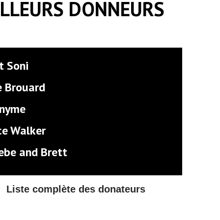
ILLEURS DONNEURS
t Soni
e Brouard
nyme
ce Walker
ebe and Brett
Liste complète des donateurs