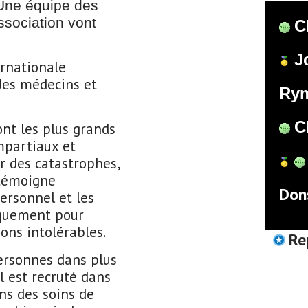
Une équipe des
ssociation vont
C
J
rnationale
des médecins et
Rym
C
ont les plus grands
mpartiaux et
 des catastrophes,
 témoigne
Don
ersonnel et les
iquement pour
ions intolérables.
Re
ersonnes dans plus
l est recruté dans
ns des soins de