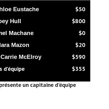
$50
hloe Eustache
$800
oey Hull
$0
el Machane
$20
lara Mazon
$590
Carrie McElroy
s d'équipe
$355
présente un capitaine d'équipe