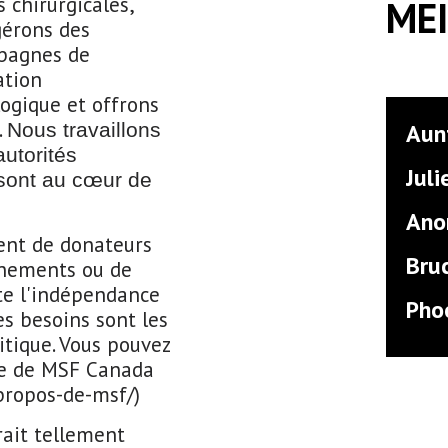
 chirurgicales,
ME
gérons des
mpagnes de
ation
ogique et offrons
.
Nous travaillons
Aun
utorités
Juli
 sont au cœur de
Ano
ent de donateurs
Bru
rnements ou de
te l'indépendance
Pho
es besoins sont les
itique. Vous pouvez
ite de MSF Canada
propos-de-msf/)
rait tellement